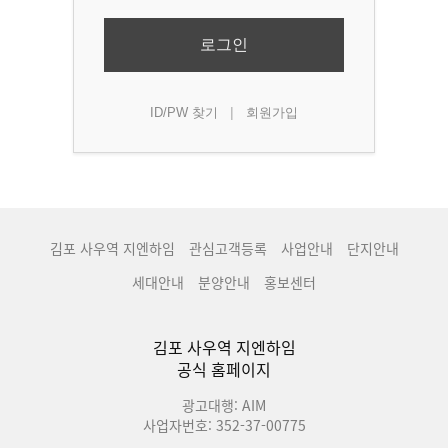
로그인
|
ID/PW 찾기
회원가입
김포 사우역 지엔하임
관심고객등록
사업안내
단지안내
세대안내
분양안내
홍보센터
김포 사우역 지엔하임
공식 홈페이지
광고대행: AIM
사업자번호: 352-37-00775