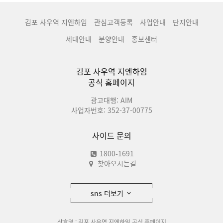
김포 사우역 지엔하임
관심고객등록
사업안내
단지안내
세대안내
분양안내
홍보센터
김포 사우역 지엔하임
공식 홈페이지
광고대행: AIM
사업자번호: 352-37-00775
사이드 문의
1800-1691
찾아오시는길
sns 더보기
상호명 : 김포 사우역 지엔하임 공식 홈페이지