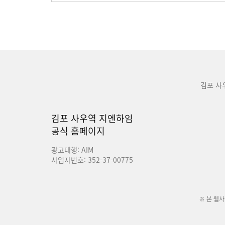
김포 사
김포 사우역 지엔하임
공식 홈페이지
광고대행: AIM
사업자번호: 352-37-00775
※ 본 웹