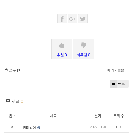
추천 0
비추천 0
첨부 [
1
]
이 게시물을
목록
댓글
0
번호
제목
날짜
조회 수
인테리어
8
2025.10.20
1195